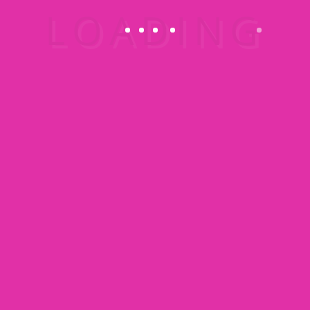
Spachtelarbeiten
Trockenbauarbeiten
Bodenlegerarbeiten
Links
Über uns
Direkt Zum farbdesigner
häufige gestellte fragen
Impressum
Adresse: