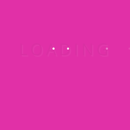
₹
35.00
1
2
NEXT
Kostenloses Angebot anfordern :
015223460523