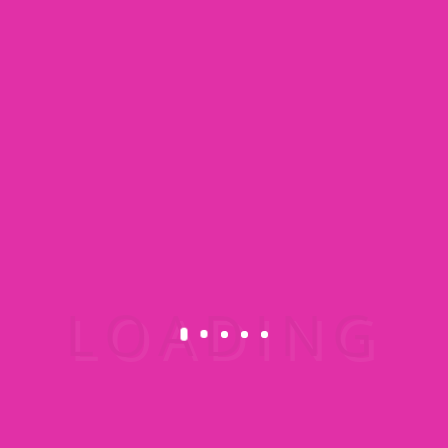
einfach verarbeiten und kommt bei
Decken- und Wandsystemen im
Innenbereich von Gebäuden zum Einsatz.
Rigips Aquaroc ist nicht brennbar und
entspricht der Baustoffklasse A2-s1,d0
nach DIN EN 13501-1.